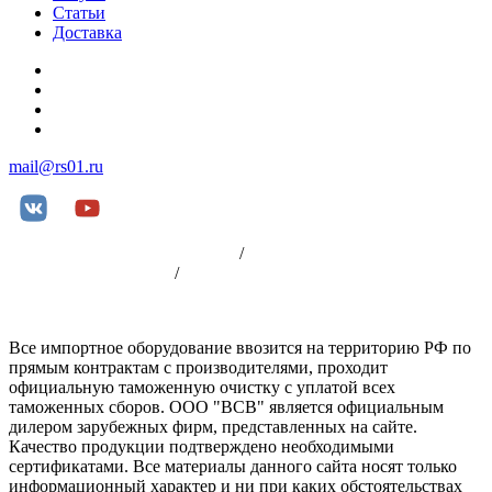
Статьи
Доставка
+7 (812) 252-08-03
+7 (812) 252-00-79
+7 (812) 981-88-96
+7 (904) 339-19-33
mail@rs01.ru
Пользовательское соглашение
/
Политика
конфиденциальности
/
Оплата
Все импортное оборудование ввозится на территорию РФ по
прямым контрактам с производителями, проходит
официальную таможенную очистку с уплатой всех
таможенных сборов. ООО "ВСВ" является официальным
дилером зарубежных фирм, представленных на сайте.
Качество продукции подтверждено необходимыми
сертификатами. Все материалы данного сайта носят только
информационный характер и ни при каких обстоятельствах