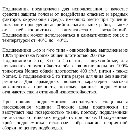
Подшлемник предназначен для использования в качестве
средства защиты головы от воздействия опасных и вредных
факторов окружающей среды, имеющих место при тушении
пожаров и проведении аварийно-спасательных работ, а также
от неблагоприятных климатических воздействий.
Подшлемник может использоваться в климатических зонах с
температурой от -40°С до +40°С.
Подшлемники 1-го и 4-го типа - однослойные, выполнены из
100% трикотажа Nomex общей плотностью 260 г/м².
Подшлемники 2-го, 3-го и 5-го типа - двухслойные, для
повышения термостойкости оба слоя выполнены из 100%
трикотажа Nomex общей плотностью 400 г/м², нитки - также
Nomex. В подшлемнике 5-го типа разрез для лица без вшитой
резинки. Для арамидных волокон характерна высокая
механическая прочность, поэтому данные подшлемники
отличаются еще и отличной износостойкостью.
При пошиве подшлемников используется специальная
плоскошовная машина. Плоские швы практически не
выступают над поверхностью ткани, поэтому подшлемники
не доставляют никаких неудобств при носке. Продуманный
крой подшлемника исключает образование неприятной
сборки по центру подбородка.