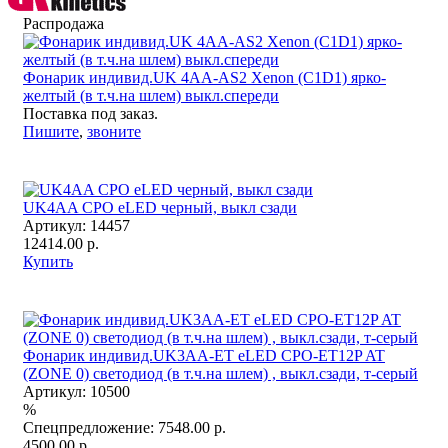
Распродажа
Фонарик индивид.UK 4AA-AS2 Xenon (C1D1) ярко-
желтый (в т.ч.на шлем) выкл.спереди
Поставка под заказ.
Пишите
,
звоните
UK4AA CPO eLED черный, выкл сзади
Артикул:
14457
12414.00 р.
Купить
Фонарик индивид.UK3AA-ET eLED CPO-ET12P AT
(ZONE 0) светодиод (в т.ч.на шлем) , выкл.сзади, т-серый
Артикул:
10500
%
Спецпредложение:
7548.00 р.
4500.00 р.