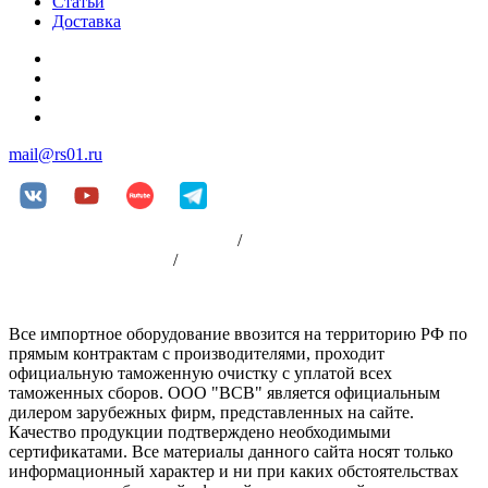
Статьи
Доставка
+7 (812) 252-08-03
+7 (812) 252-00-79
+7 (812) 981-88-96
+7 (904) 339-19-33
mail@rs01.ru
Пользовательское соглашение
/
Политика
конфиденциальности
/
Оплата
Все импортное оборудование ввозится на территорию РФ по
прямым контрактам с производителями, проходит
официальную таможенную очистку с уплатой всех
таможенных сборов. ООО "ВСВ" является официальным
дилером зарубежных фирм, представленных на сайте.
Качество продукции подтверждено необходимыми
сертификатами. Все материалы данного сайта носят только
информационный характер и ни при каких обстоятельствах