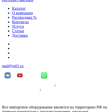
Каталог
О компании
Распродажа %
Контакты
Услуги
Статьи
Доставка
+7 (812) 252-08-03
+7 (812) 252-00-79
+7 (812) 981-88-96
+7 (904) 339-19-33
mail@rs01.ru
Пользовательское соглашение
/
Политика
конфиденциальности
/
Оплата
Все импортное оборудование ввозится на территорию РФ по
прямым контрактам с производителями, проходит