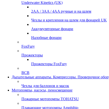
Underwater Kinetics (UK)
2АА / 3AA / 4AA ручные и на шлем
Чехлы и крепления на шлем для фонарей UK
Аккумуляторные фонари
Налобные фонари
FoxFury
Прожекторы
Прожекторы FoxFury
ВСВ
Дыхательные аппараты. Компрессоры. Проверочное обор
Чехлы для баллонов и масок
Мотопомпы, насосы, пеносмешение
Пожарные мотопомпы TOHATSU
Плавающие мотопомпы Amphibio