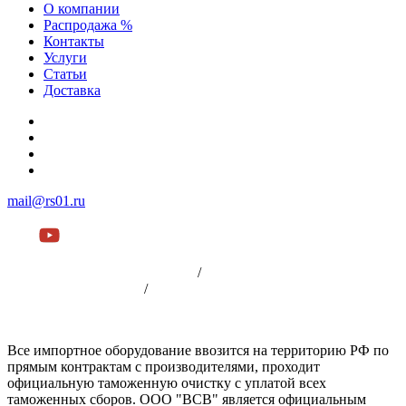
О компании
Распродажа %
Контакты
Услуги
Статьи
Доставка
+7 (812) 252-08-03
+7 (812) 252-00-79
+7 (812) 981-88-96
+7 (904) 339-19-33
mail@rs01.ru
Пользовательское соглашение
/
Политика
конфиденциальности
/
Оплата
Все импортное оборудование ввозится на территорию РФ по
прямым контрактам с производителями, проходит
официальную таможенную очистку с уплатой всех
таможенных сборов. ООО "ВСВ" является официальным