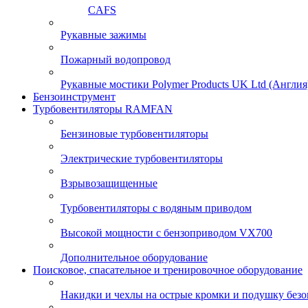
CAFS
Рукавные зажимы
Пожарный водопровод
Рукавные мостики Polymer Products UK Ltd (Англия
Бензоинструмент
Турбовентиляторы RAMFAN
Бензиновые турбовентиляторы
Электрические турбовентиляторы
Взрывозащищенные
Турбовентиляторы с водяным приводом
Высокой мощности с бензоприводом VX700
Дополнительное оборудование
Поисковое, спасательное и тренировочное оборудование
Накидки и чехлы на острые кромки и подушку безо