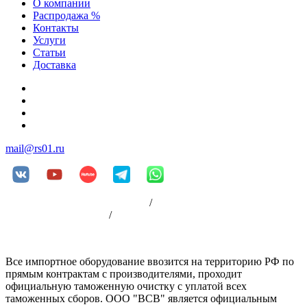
О компании
Распродажа %
Контакты
Услуги
Статьи
Доставка
+7 (812) 252-08-03
+7 (812) 252-00-79
+7 (812) 981-88-96
+7 (904) 339-19-33
mail@rs01.ru
Пользовательское соглашение
/
Политика
конфиденциальности
/
Оплата
Все импортное оборудование ввозится на территорию РФ по
прямым контрактам с производителями, проходит
официальную таможенную очистку с уплатой всех
таможенных сборов. ООО "ВСВ" является официальным