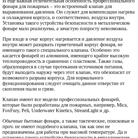
И еще важная отличительная особенность профессионального
фонаря для пожарных – это встроенный клапан для
выравнивания давления. Он служит для компенсации нагрева
и охлаждения корпуса, и соответственно, воздуха внутри.
Установка такого устройства безопасности в металлическом
фонаре мало реализуема, а зачастую попросту невозможна.
При входе в очаг корпус нагревается и давление воздуха
внутри может разорвать герметичный корпус фонаря, не
имеющего такого специального клапана. Особенно это
касается фонарей из алюминия, имеющего крайне высокую
теплопроводность в сравнении с пластиком. Также газы,
образующиеся в случае протекания источников питания,
будут выходить наружу через этот клапан, что обезопасит от
возможного разрыва корпуса. Для нормального
функционирования следует очищать данное отверстие от
скопления пыли и грязи.
Клапан имеют все модели профессиональных фонарей,
которые были разработаны для пожарных, например, Mica,
FoxFury, Peli, Underwater Kinetics, StreamLight и др.
Обычные бытовые фонари, а также тактические, поисковые и
проч. не имеют подобного клапана, так как они не
предназначены для работы при высокой температуре. Да и
установка такого устройства безопасности в металлическом